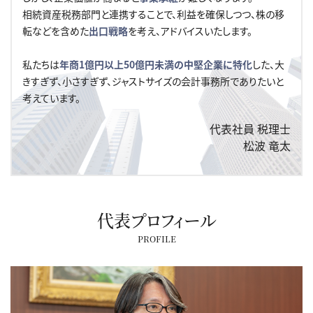
相続資産税務部門と連携することで、利益を確保しつつ、
株の移
転などを含めた
出口戦略
を考え、アドバイスいたします。
私たちは
年商1億円以上50億円未満の中堅企業に特化
した、
大
きすぎず、小さすぎず、ジャストサイズの会計事務所でありたいと
考えています。
代表社員 税理士
松波 竜太
代表プロフィール
PROFILE