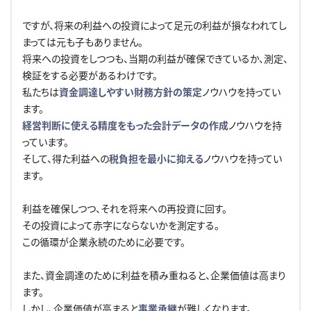
ですが、将来の利益への投資によって足元の利益が損なわれてし
まっては元も子もありません。
将来への投資をしつつも、当期の利益が確保できているか、測定、
検証をする必要があるわけです。
私たちは
資金調達しやすい財務方針の策定
ノウハウを持ってい
ます。
経営判断に使える精度をもった会計データの作成
ノウハウを持
っています。
そして、得た利益への
税負担を最小に抑える
ノウハウを持ってい
ます。
利益を確保しつつ、それを将来への再投資に回す。
その投資によって赤字にならないかを測定する。
この循環が企業永続のために必要です。
また、資金調達のために利益を積み重ねると、企業価値は高まり
ます。
しかし、企業価値が高まると
事業承継
が難しくなります。