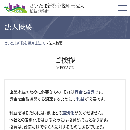
コンテンツへスキップ
さいたま新都心税理士法人
松波事務所
法人概要
さいたま新都心税理士法人
>
法人概要
ご挨拶
MESSAGE
企業永続のために必要なもの、それは
資金
と
投資
です。
資金を金融機関から調達するためには
利益
が必要です。
利益を得るためには、他社との
差別化
が欠かせません。
他社との差別化をはかるためには投資が必要となります。
投資は、設備だけでなく人に対するものもあるでしょう。